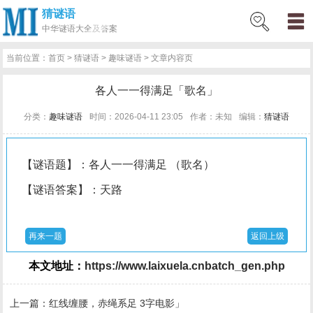
猜谜语
网
猜
网
问
百
好
名
古
中华
谜语大全及答案
站
谜
络
答
科
词
人
诗
当前位置：
首页
>
猜谜语
>
趣味谜语
> 文章内容页
首
语
热
百
技
好
百
词
各人一一得满足「歌名」
页
词
科
巧
句
科
文
分类：
趣味谜语
时间：2026-04-11 23:05
作者：未知
编辑：
猜谜语
【谜语题】：各人一一得满足 （歌名）
【谜语答案】：天路
再来一题
返回上级
本文地址：
https://www.laixuela.cnbatch_gen.php
上一篇：
红线缠腰，赤绳系足 3字电影」