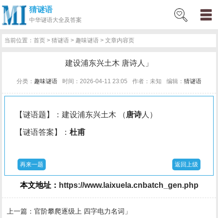
猜谜语
网
猜
网
问
百
好
名
古
中华
谜语大全及答案
站
谜
络
答
科
词
人
诗
当前位置：
首页
>
猜谜语
>
趣味谜语
> 文章内容页
首
语
热
百
技
好
百
词
建设浦东兴土木 唐诗人」
页
词
科
巧
句
科
文
分类：
趣味谜语
时间：2026-04-11 23:05
作者：未知
编辑：
猜谜语
【谜语题】：建设浦东兴土木 （
唐诗
人）
【谜语答案】：
杜甫
再来一题
返回上级
本文地址：
https://www.laixuela.cnbatch_gen.php
上一篇：
官阶攀爬逐级上 四字电力名词」