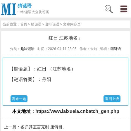
猜谜语
网
猜
网
问
百
好
名
古
中华
谜语大全及答案
站
谜
络
答
科
词
人
诗
当前位置：
首页
>
猜谜语
>
趣味谜语
> 文章内容页
首
语
热
百
技
好
百
词
红日 江苏地名」
页
词
科
巧
句
科
文
分类：
趣味谜语
时间：2026-04-11 23:05
作者：未知
编辑：
猜谜语
【谜语题】：红日 （江苏地名）
【谜语答案】：丹阳
再来一题
返回上级
本文地址：
https://www.laixuela.cnbatch_gen.php
上一篇：
各归其室言克制 唐诗目」