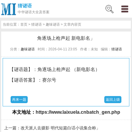
猜谜语
网
猜
网
问
百
好
名
古
中华
谜语大全及答案
站
谜
络
答
科
词
人
诗
当前位置：
首页
>
猜谜语
>
趣味谜语
> 文章内容页
首
语
热
百
技
好
百
词
角逐场上枪声起 新电影名」
页
词
科
巧
句
科
文
分类：
趣味谜语
时间：2026-04-11 23:05
作者：未知
编辑：
猜谜语
【谜语题】：角逐场上枪声起 （新电影名）
【谜语答案】：赛尔号
再来一题
返回上级
本文地址：
https://www.laixuela.cnbatch_gen.php
上一篇：
改天派人去摄影 明代短篇白话小说集合称」