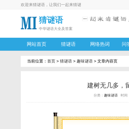
欢迎来
猜谜语
，让我们一起来
猜谜
猜谜语
中华
谜语大全及答案
网站首页
猜谜语
网络热词
问
当前位置：
首页
>
猜谜语
>
趣味谜语
> 文章内容页
建树无几多，
分类：
趣味谜语
时间：2