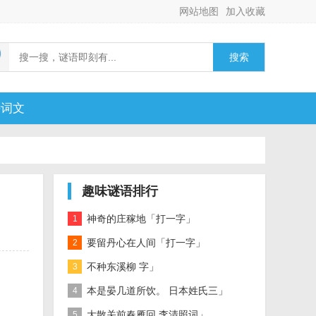
网站地图
加入收藏
搜索
诗词文
趣味谜语排行
神奇的庄稼地「打一字」
1
要留丹心在人间「打一字」
2
不种东溪柳 字」
3
本是晏几道所饮。 日本姓氏三」
4
大散关前春雁回 李清照词」
5