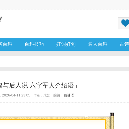
答百科
百科技巧
好词好句
名人百科
古
留与后人说 六字军人介绍语」
026-04-11 23:05
作者：未知
编辑：
猜谜语