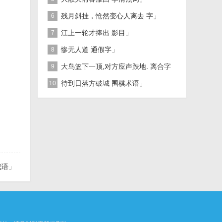
残月斜挂，怆然变心人离去 字」
6
江上一轮才捧出 影目」
7
惨无人道 通假字」
8
大鸟篮下一顶,对方应声跌地. 离合字
9
二」
待到日落方破城 围棋术语」
10
成语」