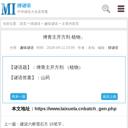
猜谜语
网
猜
网
问
百
好
名
古
中华
谜语大全及答案
站
谜
络
答
科
词
人
诗
当前位置：
首页
>
猜谜语
>
趣味谜语
> 文章内容页
首
语
热
百
技
好
百
词
傅青主开方剂 植物」
页
词
科
巧
句
科
文
分类：
趣味谜语
时间：2026-04-11 23:05
作者：未知
编辑：
猜谜语
【谜语题】：傅青主开方剂 （植物）
【谜语答案】：山药
再来一题
返回上级
本文地址：
https://www.laixuela.cnbatch_gen.php
上一篇：
建设六桥需石方 15笔字」